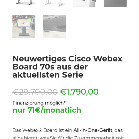
Neuwertiges Cisco Webex
Board 70s aus der
aktuellsten Serie
Ursprünglicher
Aktueller
€
29.700,00
€
1.790,00
Preis
Preis
Finanzierung möglich*
war:
ist:
nur 71€/monatlich
€29.700,00
€1.790,00.
Das Webex® Board ist ein
All-in-One-Gerät
, das
alles bietet, was Sie für die Zusammenarbeit mit