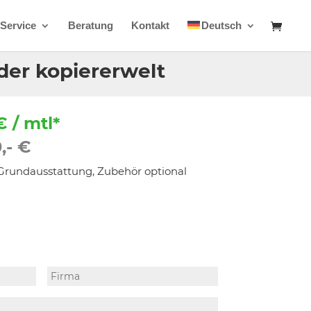
Service
Beratung
Kontakt
Deutsch
der kopiererwelt
€ / mtl*
,- €
e Grundausstattung, Zubehör optional