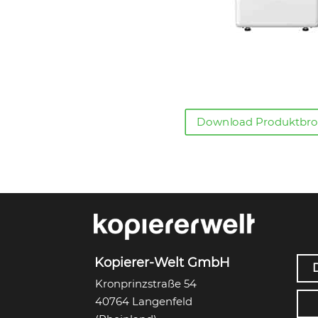
Download Produktbro
Kopierer-Welt GmbH
Kronprinzstraße 54
40764 Langenfeld