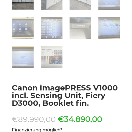
Canon imagePRESS V1000
incl. Sensing Unit, Fiery
D3000, Booklet fin.
Ursprünglicher
Aktuell
€
89.990,00
€
34.890,00
Preis
Preis
Finanzierung möglich*