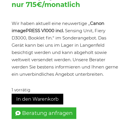
war:
ist:
nur 715€/monatlich
€89.990,00
€34.890
Wir haben aktuell eine neuwertige „
Canon
imagePRESS V1000 incl.
Sensing Unit, Fiery
D3000, Booklet fin.“ im Sonderangebot. Das
Gerät kann bei uns im Lager in Langenfeld
besichtigt werden und kann abgeholt sowie
weltweit versendet werden. Unsere Berater
werden Sie bestens informieren und Ihnen gerne
ein unverbindliches Angebot unterbreiten.
1 vorrätig
In den Warenkorb
Beratung anfragen