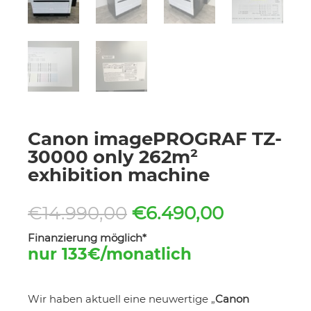
Canon imagePROGRAF TZ-
30000 only 262m²
exhibition machine
Ursprünglicher
Aktueller
€
14.990,00
€
6.490,00
Preis
Preis
Finanzierung möglich*
war:
ist:
nur 133€/monatlich
€14.990,00
€6.490,00
Wir haben aktuell eine neuwertige „
Canon